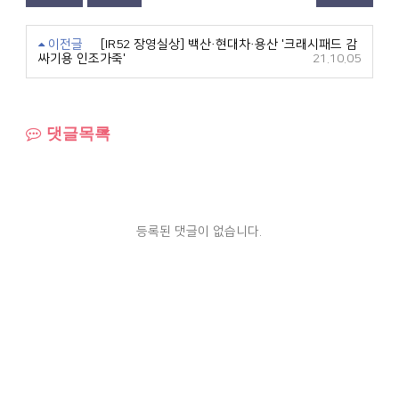
이전글
[IR52 장영실상] 백산·현대차·용산 '크래시패드 감
싸기용 인조가죽'
21.10.05
댓글목록
등록된 댓글이 없습니다.